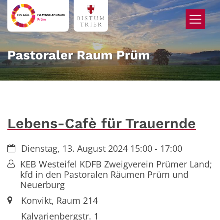
Zum Inhalt springen
Pastoraler Raum Prüm
Lebens-Cafè für Trauernde
Datum:
Dienstag, 13. August 2024 15:00 - 17:00
Von:
KEB Westeifel KDFB Zweigverein Prümer Land;
kfd in den Pastoralen Räumen Prüm und
Neuerburg
Ort:
Konvikt, Raum 214
Kalvarienbergstr. 1