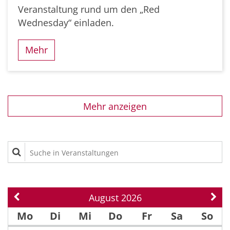
Veranstaltung rund um den „Red
Wednesday“ einladen.
Mehr
Mehr anzeigen
Suche in Veranstaltungen
August 2026
Vorherige Seite
Näch
Mo
Di
Mi
Do
Fr
Sa
So