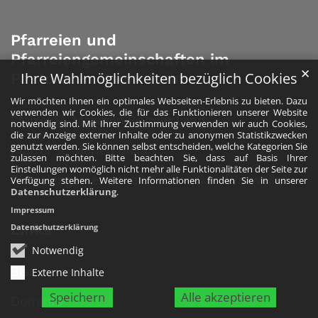
Pfarreien und
Pfarreiengemeinschaften im
✕
Ihre Wahlmöglichkeiten bezüglich Cookies
Pastoralen Raum Prüm
Wir möchten Ihnen ein optimales Webseiten-Erlebnis zu bieten. Dazu
verwenden wir Cookies, die für das Funktionieren unserer Website
Pfarrei St. Maximin Prümer Land
notwendig sind. Mit Ihrer Zustimmung verwenden wir auch Cookies,
die zur Anzeige externer Inhalte oder zu anonymen Statistikzwecken
genutzt werden. Sie können selbst entscheiden, welche Kategorien Sie
Pfarrei St. Marien Bleialf
zulassen möchten. Bitte beachten Sie, dass auf Basis Ihrer
Einstellungen womöglich nicht mehr alle Funktionalitäten der Seite zur
Pfarreiengemeinschaft Schönecken-Waxweiler
Verfügung stehen. Weitere Informationen finden Sie in unserer
Datenschutzerklärung
.
Impressum
Links
Datenschutzerklärung
Notwendig
Bistumsarchiv
Externe Inhalte
Speichern
Alle akzeptieren
Dominfo