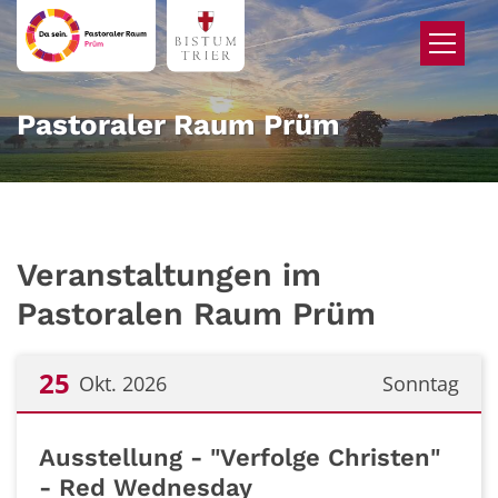
Zum Inhalt springen
Pastoraler Raum Prüm
Veranstaltungen im
Pastoralen Raum Prüm
25
Okt. 2026
Sonntag
Datum: 25. Oktober 2026
Ausstellung - "Verfolge Christen"
- Red Wednesday