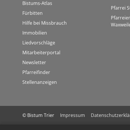
Bistums-Atlas
Pfarrei S
Fürbitten
Pfarreie
Hilfe bei Missbrauch
Waxweil
Immobilien
Liedvorschläge
Mitarbeiterportal
Newsletter
Pfarreifinder
Stellenanzeigen
© Bistum Trier
Impressum
Datenschutzerkl