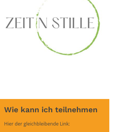
Wie kann ich teilnehmen
Hier der gleichbleibende Link: