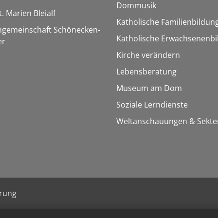
Dommusik
t. Marien Bleialf
Katholische Familienbildun
ngemeinschaft Schönecken-
Katholische Erwachsenenbi
er
Kirche verändern
Lebensberatung
Museum am Dom
Soziale Lerndienste
Weltanschauungen & Sekte
ärung