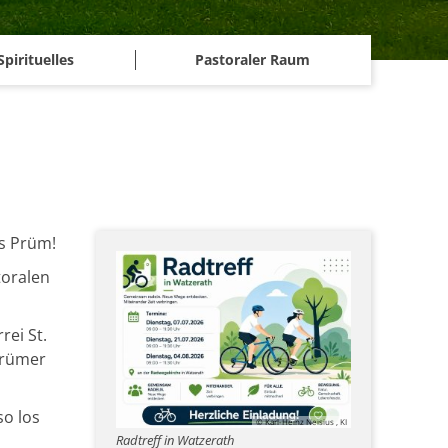
Spirituelles
Pastoraler Raum
s Prüm!
toralen
ei St.
 Prümer
so los
© Karl-Heinz Neisius , KI
Radtreff in Watzerath