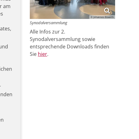
er am
es
© Johannes Eiswirth
Synodalversammlung
ates,
Alle Infos zur 2.
Synodalversammlung sowie
 und
entsprechende Downloads finden
s
Sie
hier
.
ichen
r
senden
en