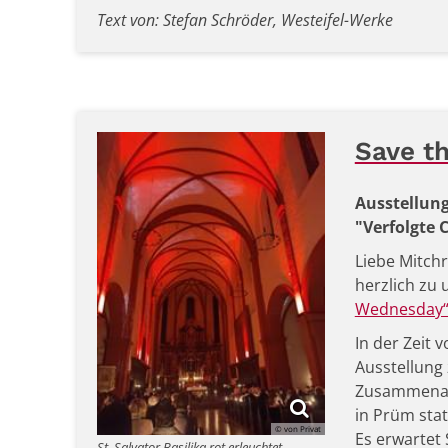
Text von: Stefan Schröder, Westeifel-Werke
Save t
Ausstellung
"Verfolgte 
Liebe Mitchr
herzlich zu
Wednesday
In der Zeit 
Ausstellung
Zusammenarbe
in Prüm stat
© von Privat
Es erwartet
St. Salvator Basilika rot erleuchtet