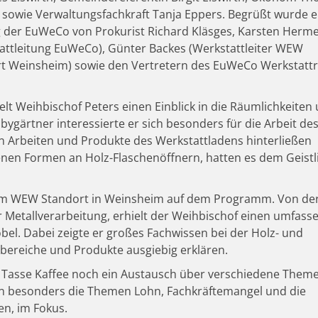
, sowie Verwaltungsfachkraft Tanja Eppers. Begrüßt wurde 
 der EuWeCo von Prokurist Richard Kläsges, Karsten Herm
attleitung EuWeCo), Günter Backes (Werkstattleiter WEW
t Weinsheim) sowie den Vertretern des EuWeCo Werkstattr
t Weihbischof Peters einen Einblick in die Räumlichkeiten
ygärtner interessierte er sich besonders für die Arbeit de
n Arbeiten und Produkte des Werkstattladens hinterließen
enen Formen an Holz-Flaschenöffnern, hatten es dem Geistl
m WEW Standort in Weinsheim auf dem Programm. Von de
ur Metallverarbeitung, erhielt der Weihbischof einen umfas
bel. Dabei zeigte er großes Fachwissen bei der Holz- und
tsbereiche und Produkte ausgiebig erklären.
r Tasse Kaffee noch ein Austausch über verschiedene Them
en besonders die Themen Lohn, Fachkräftemangel und die
ten, im Fokus.