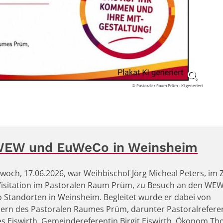
© Pastoraler Raum Prüm - KI generiert
n WEW und EuWeCo in Weinsheim
woch, 17.06.2026, war Weihbischof Jörg Micheal Peters, im 
Visitation im Pastoralen Raum Prüm, zu Besuch an den WE
Standorten in Weinsheim. Begleitet wurde er dabei von
dern des Pastoralen Raumes Prüm, darunter Pastoralrefere
s Eiswirth, Gemeindereferentin Birgit Eiswirth, Ökonom T