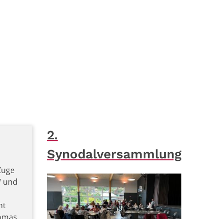
2.
Synodalversammlung
Zuge
W und
nt
homas