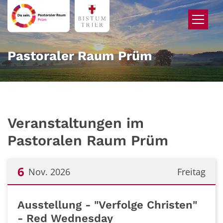
Zum Inhalt springen
Pastoraler Raum Prüm
Veranstaltungen im
Pastoralen Raum Prüm
6
Nov. 2026
Freitag
Datum: 6. November 2026
Ausstellung - "Verfolge Christen"
- Red Wednesday