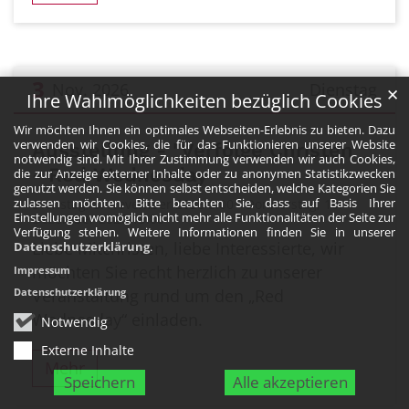
3
Nov. 2026
Dienstag
✕
Ihre Wahlmöglichkeiten bezüglich Cookies
Datum: 3. November 2026
Wir möchten Ihnen ein optimales Webseiten-Erlebnis zu bieten. Dazu
verwenden wir Cookies, die für das Funktionieren unserer Website
Ausstellung - "Verfolge Christen"
notwendig sind. Mit Ihrer Zustimmung verwenden wir auch Cookies,
- Red Wednesday
die zur Anzeige externer Inhalte oder zu anonymen Statistikzwecken
genutzt werden. Sie können selbst entscheiden, welche Kategorien Sie
zulassen möchten. Bitte beachten Sie, dass auf Basis Ihrer
Dienstag, 3. November 2026 8:00 - Donnerstag, 10.
Einstellungen womöglich nicht mehr alle Funktionalitäten der Seite zur
Dezember 2026 19:00
Verfügung stehen. Weitere Informationen finden Sie in unserer
Liebe Mitchristen, liebe Interessierte, wir
Datenschutzerklärung
.
möchten Sie recht herzlich zu unserer
Impressum
Veranstaltung rund um den „Red
Datenschutzerklärung
Wednesday“ einladen.
Notwendig
Externe Inhalte
Mehr
Speichern
Alle akzeptieren