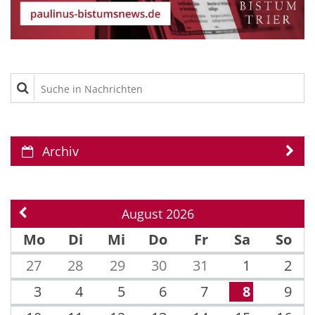
Suche in Nachrichten
Archiv
August 2026
Vorherige Seite
Mo
Di
Mi
Do
Fr
Sa
So
27
28
29
30
31
1
2
3
4
5
6
7
8
9