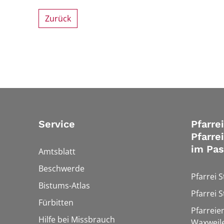
Zurück
Service
Pfarre
Pfarre
im Pa
Amtsblatt
Beschwerde
Pfarrei 
Bistums-Atlas
Pfarrei S
Fürbitten
Pfarreie
Hilfe bei Missbrauch
Waxweil