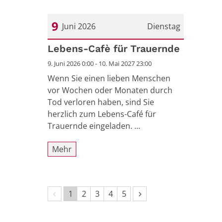
9
Juni 2026
Dienstag
Datum: 9. Juni 2026
Lebens-Cafè für Trauernde
9. Juni 2026 0:00 - 10. Mai 2027 23:00
Wenn Sie einen lieben Menschen
vor Wochen oder Monaten durch
Tod verloren haben, sind Sie
herzlich zum Lebens-Café für
Trauernde eingeladen. ...
Mehr
Vorherige Seite
Nächste Seite
1
2
3
4
5