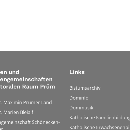
ien und
Links
iengemeinschaften
storalen Raum Prüm
Bistumsarchiv
Dominfo
St. Maximin Prümer Land
Dommusik
t. Marien Bleialf
Katholische Familienbildun
ngemeinschaft Schönecken-
Katholische Erwachsenenbi
er