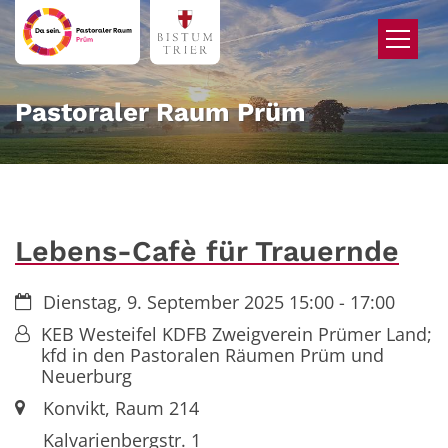
Zum Inhalt springen
Pastoraler Raum Prüm
Lebens-Cafè für Trauernde
Datum:
Dienstag, 9. September 2025 15:00 - 17:00
Von:
KEB Westeifel KDFB Zweigverein Prümer Land;
kfd in den Pastoralen Räumen Prüm und
Neuerburg
Ort:
Konvikt, Raum 214
Kalvarienbergstr. 1